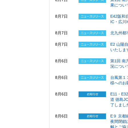
果について
8月7日
E42阪和
IC・広川
8月7日
北九州都
8月7日
E2 山陽
いたします
8月6日
第1回 
況につい
8月6日
台風第１
様へのお
8月6日
E11・E
道 徳島
了しました
8月6日
E９ 京
夜間閉鎖
解とご協