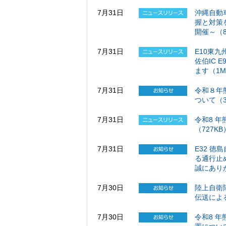
7月31日
沖縄自動
握と対策
開催～（8
7月31日
E10東九
佐伯IC 
ます（1M
7月31日
令和８年
ついて（3
7月31日
令和8 
（727KB
7月31日
E32 徳
る通行止
誠にあり
7月30日
陸上自衛
伝送によ
7月30日
令和8 