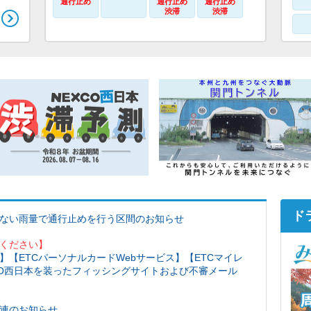
通行止め
通行止め
通行止め
渋滞
渋滞
ド
ない雨量で通行止めを行う区間のお知らせ
ください】
】【ETCパーソナルカードWebサービス】【ETCマイレ
CO西日本を装ったフィッシングサイトおよび不審メール
連のお知らせ