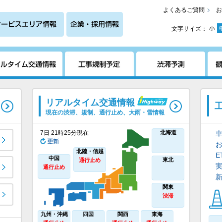
よくあるご質問
お
文字サイズ：
リアルタイム交通情報
現在の渋滞、規制、通行止め、大雨・雪情報
7日 21時25分現在
北海道
北陸・信越
中国
東北
通行止め
通行止め
関東
渋滞
九州・沖縄
四国
関西
東海