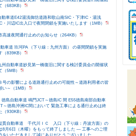
（683KB）
自動車道E42湯浅御坊道路和歌山南SIC・下津IC・湯浅
IC・川辺IC出入口で夜間閉鎖を実施いたします（1MB）
市高速夜間通行止めのお知らせ（264KB）
自動車道 玖珂PA （下り線：九州方面） の昼間閉鎖を実施
（839KB）
南九州自動車道妙見第一橋復旧に関する検討委員会の開催状
て（5MB）
３号の影響による道路通行止めの可能性～道路利用者の皆
願い～（1MB）
32 徳島自動車道 鳴門JCT～徳島IC 間 E55徳島南部自動車
JCT～徳島沖洲IC間において 緊急工事による通行止めは終
（930KB）
都縦貫自動車道 千代川ＩＣ 入口（下り線：丹波方面）の
は8月6日（木曜）をもって終了しました ― 工事へのご理
力をいただきまして誠にありがとうございました