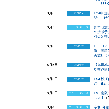
―（638
8月6日
E2A中
間中一時
8月5日
熊本地震
の渋滞予
料金調整
8月5日
E11・E
道 徳島
実施します
8月5日
【九州地
や交通情
8月5日
E54 松
通行止め
8月5日
E91 南
します
（
8月4日
令和8年