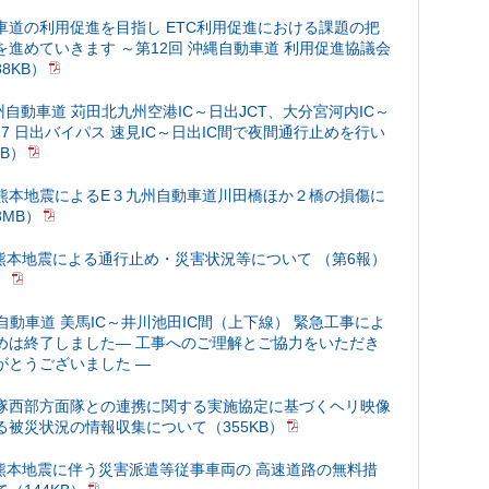
車道の利用促進を目指し ETC利用促進における課題の把
を進めていきます ～第12回 沖縄自動車道 利用促進協議会
8KB）
州自動車道 苅田北九州空港IC～日出JCT、大分宮河内IC～
E97 日出バイパス 速見IC～日出IC間で夜間通行止めを行い
B）
熊本地震によるE３九州自動車道川田橋ほか２橋の損傷に
MB）
年熊本地震による通行止め・災害状況等について （第6報）
）
島自動車道 美馬IC～井川池田IC間（上下線） 緊急工事によ
めは終了しました― 工事へのご理解とご協力をいただき
がとうございました ―
隊西部方面隊との連携に関する実施協定に基づくヘリ映像
る被災状況の情報収集について（355KB）
年熊本地震に伴う災害派遣等従事車両の 高速道路の無料措