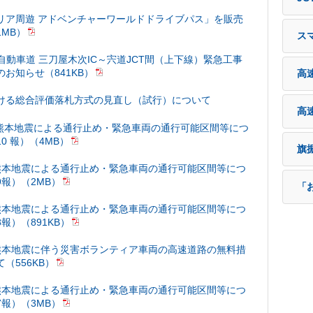
リア周遊 アドベンチャーワールドドライブパス」を販売
MB）
ス
江自動車道 三刀屋木次IC～宍道JCT間（上下線）緊急工事
お知らせ（841KB）
高
ける総合評価落札方式の見直し（試行）について
高
年熊本地震による通行止め・緊急車両の通行可能区間等につ
0 報）（4MB）
旗
熊本地震による通行止め・緊急車両の通行可能区間等につ
9報）（2MB）
「
熊本地震による通行止め・緊急車両の通行可能区間等につ
報）（891KB）
熊本地震に伴う災害ボランティア車両の高速道路の無料措
（556KB）
熊本地震による通行止め・緊急車両の通行可能区間等につ
7報）（3MB）