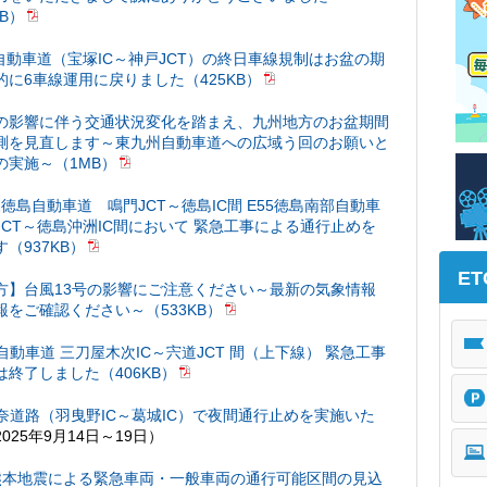
KB）
国自動車道（宝塚IC～神戸JCT）の終日車線規制はお盆の期
的に6車線運用に戻りました（425KB）
の影響に伴う交通状況変化を踏まえ、九州地方のお盆期間
測を見直します～東九州自動車道への広域う回のお願いと
の実施～（1MB）
32徳島自動車道 鳴門JCT～徳島IC間 E55徳島南部自動車
JCT～徳島沖洲IC間において 緊急工事による通行止めを
（937KB）
E
方】台風13号の影響にご注意ください～最新の気象情報
報をご確認ください～（533KB）
江自動車道 三刀屋木次IC～宍道JCT 間（上下線） 緊急工事
は終了しました（406KB）
阪奈道路（羽曳野IC～葛󠄀城IC）で夜間通行止めを実施いた
2025年9月14日～19日）
熊本地震による緊急車両・一般車両の通行可能区間の見込