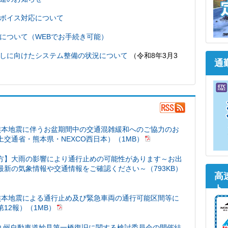
ボイス対応について
いについて（WEBでお手続き可能）
直しに向けたシステム整備の状況について
（令和8年3月3
通
熊本地震に伴うお盆期間中の交通混雑緩和へのご協力のお
土交通省・熊本県・NEXCO西日本）（1MB）
方】大雨の影響により通行止めの可能性があります～お出
最新の気象情報や交通情報をご確認ください～（793KB）
高
ト
熊本地震による通行止め及び緊急車両の通行可能区間等に
12報）（1MB）
南九州自動車道妙見第一橋復旧に関する検討委員会の開催結