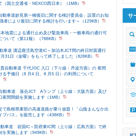
て（国土交通省・NEXCO西日本）（1MB）
サ
自動車道妙見第一橋復旧に関する検討委員会」設置のお知
有識者により復旧に関する検討を行います～（129KB）
熊本地震による通行止め及び緊急車両・一般車両の通行可
ついて（第11報）（788KB）
自動車道 溝辺鹿児島空港IC～加治木JCT間の終日対面通行
7月31日（金曜）をもって終了しました（828KB）
縦貫自動車道 千代川IC 入口（下り線：丹波方面）の 夜間
る予備日（8 月4 日、8 月5 日）の利用について
）
中国自動車道 落合JCT Aランプ（上り線：大阪方面）及び
入口夜間閉鎖を実施します（1MB）
限定で島根県東部の高速道路が乗り放題！「山陰まんなか出
イブパス」を販売します（438KB）
陽自動車道 岩国IC～防府東IC間（上り線：広島方面）で終
制を実施します（949KB）
JC