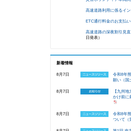
高速道路利用に係るイン
ETC通行料金のお支払
高速道路の深夜割引見
日発表）
新着情報
8月7日
令和8年
願い（国
8月7日
【九州地
かけ前に
8月7日
令和8年
ついて（第
8月7日
第1回 