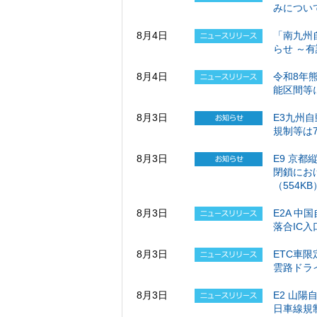
みについ
8月4日
「南九州
らせ ～
8月4日
令和8年
能区間等に
8月3日
E3九州
規制等は
8月3日
E9 京都
閉鎖におけ
（554KB
8月3日
E2A 
落合IC
8月3日
ETC車
雲路ドラ
8月3日
E2 山
日車線規