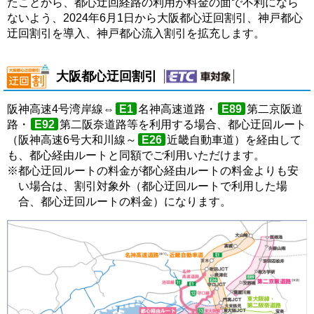
たことから、都心迂回経路の利用が料金の面で不利になら
ないよう、2024年6月1日から大阪都心迂回割引、神戸都心
迂回割引を導入、神戸都心流入割引を拡充します。
大阪都心迂回割引
阪神高速4号湾岸線⇔
E1
名神高速道路・
E89
第二京阪道
路・
E92
第二阪奈道路等を利用する場合、都心迂回ルート
（阪神高速6号大和川線～
E26
近畿自動車道）を経由して
も、都心経由ルートと同額でご利用いただけます。
※都心迂回ルートの料金が都心経由ルートの料金よりも安
い場合は、割引対象外（都心迂回ルートで利用した場
合、都心迂回ルートの料金）になります。