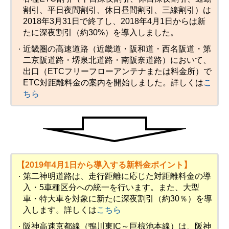
割引、平日夜間割引、休日昼間割引、三線割引）は
2018年3月31日で終了し、2018年4月1日からは新
たに深夜割引（約30%）を導入しました。
近畿圏の高速道路（近畿道・阪和道・西名阪道・第
二京阪道路・堺泉北道路・南阪奈道路）において、
出口（ETCフリーフローアンテナまたは料金所）で
ETC対距離料金の案内を開始しました。詳しくは
こ
ちら
【2019年4月1日から導入する新料金ポイント】
第二神明道路は、走行距離に応じた対距離料金の導
入・5車種区分への統一を行います。また、大型
車・特大車を対象に新たに深夜割引（約30％）を導
入します。詳しくは
こちら
阪神高速京都線（鴨川東IC～巨椋池本線）は、阪神