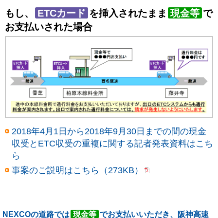
もし、
ETCカード
を挿入されたまま
現金等
で
お支払いされた場合
2018年4月1日から2018年9月30日までの間の現金
収受とETC収受の重複に関する記者発表資料はこち
ら
事案のご説明はこちら（273KB）
NEXCOの道路では
現金等
でお支払いいただき、阪神高速