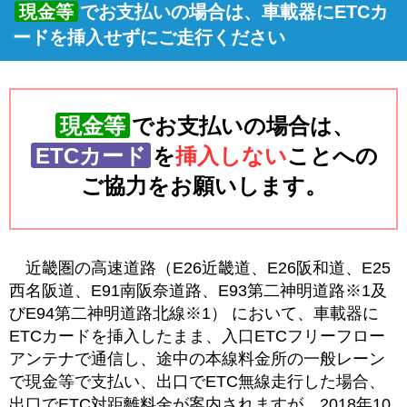
現金等
でお支払いの場合は、車載器にETCカ
ードを挿入せずにご走行ください
現金等
でお支払いの場合は、
ETCカード
を
挿入しない
ことへの
ご協力をお願いします。
近畿圏の高速道路（E26近畿道、E26阪和道、E25
西名阪道、E91南阪奈道路、E93第二神明道路※1及
びE94第二神明道路北線※1） において、車載器に
ETCカードを挿入したまま、入口ETCフリーフロー
アンテナで通信し、途中の本線料金所の一般レーン
で現金等で支払い、出口でETC無線走行した場合、
出口でETC対距離料金が案内されますが、2018年10