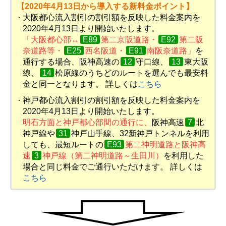
【2020年4月13日から導入する新料金ポイント】
大阪都心流入割引の割引額を反映した料金案内を
2020年4月13日より開始いたします。
「大阪都心部↔
E89
第二京阪道路・
E92
第二阪
奈道路等・
E25
西名阪道・
E91
南阪奈道路」
を
通行する場合、阪神高速の
12
守口線、
13
東大阪
線、
14
松原線のうちどのルートを選んでも最安料
金と同一となります。 詳しくは
こちら
神戸都心流入割引の割引額を反映した料金案内を
2020年4月13日より開始いたします。
明石方面と神戸都心部間の通行に、
阪神高速
7
北
神戸線や
31
神戸山手線、
32
新神戸トンネルを利用
しても、最短ルートの
E93
第二神明道路と阪神高
速
3
神戸線（第二神明道路～生田川）
を利用した
場合と同じ料金でご通行いただけます。 詳しくは
こちら