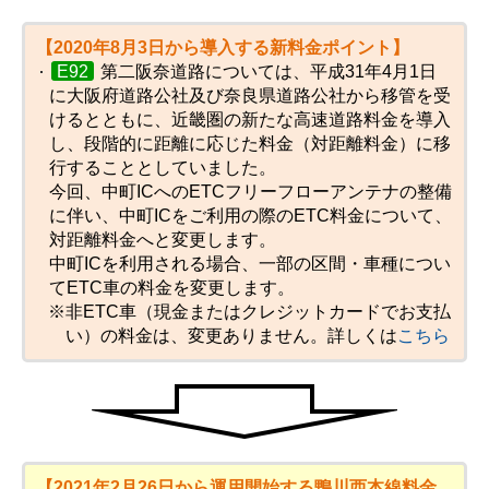
【2020年8月3日から導入する新料金ポイント】
E92
第二阪奈道路については、平成31年4月1日
に大阪府道路公社及び奈良県道路公社から移管を受
けるとともに、近畿圏の新たな高速道路料金を導入
し、段階的に距離に応じた料金（対距離料金）に移
行することとしていました。
今回、中町ICへのETCフリーフローアンテナの整備
に伴い、中町ICをご利用の際のETC料金について、
対距離料金へと変更します。
中町ICを利用される場合、一部の区間・車種につい
てETC車の料金を変更します。
※非ETC車（現金またはクレジットカードでお支払
い）の料金は、変更ありません。詳しくは
こちら
【2021年2月26日から運用開始する鴨川西本線料金