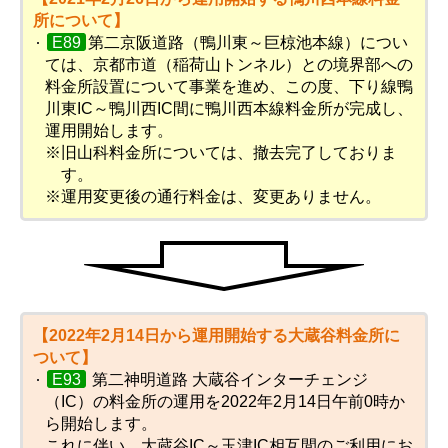
所について】
E89
第二京阪道路（鴨川東～巨椋池本線）につい
ては、京都市道（稲荷山トンネル）との境界部への
料金所設置について事業を進め、この度、下り線鴨
川東IC～鴨川西IC間に鴨川西本線料金所が完成し、
運用開始します。
※旧山科料金所については、撤去完了しておりま
す。
※運用変更後の通行料金は、変更ありません。
【2022年2月14日から運用開始する大蔵谷料金所に
ついて】
E93
第二神明道路 大蔵谷インターチェンジ
（IC）の料金所の運用を2022年2月14日午前0時か
ら開始します。
これに伴い、大蔵谷IC～玉津IC相互間のご利用にお