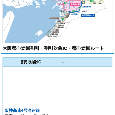
大阪都心迂回割引 割引対象IC・都心迂回ルート
割引対象IC
⇔
阪神高速4号湾岸線