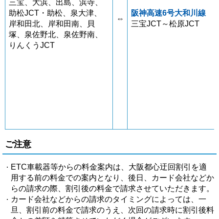
三宝、大浜、出島、浜寺、
助松JCT・助松、泉大津、
阪神高速6号大和川線
⇔
岸和田北、岸和田南、貝
三宝JCT～松原JCT
塚、泉佐野北、泉佐野南、
りんくうJCT
ご注意
ETC車載器等からの料金案内は、大阪都心迂回割引を適
用する前の料金での案内となり、後日、カード会社などか
らの請求の際、割引後の料金で請求させていただきます。
カード会社などからの請求のタイミングによっては、一
旦、割引前の料金で請求のうえ、次回の請求時に割引後料