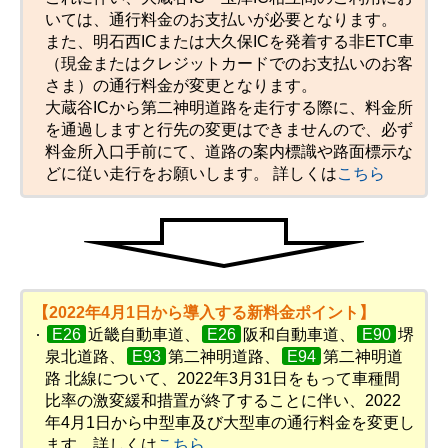
いては、通行料金のお支払いが必要となります。
また、明石西ICまたは大久保ICを発着する非ETC車
（現金またはクレジットカードでのお支払いのお客
さま）の通行料金が変更となります。
大蔵谷ICから第二神明道路を走行する際に、料金所
を通過しますと行先の変更はできませんので、必ず
料金所入口手前にて、道路の案内標識や路面標示な
どに従い走行をお願いします。 詳しくは
こちら
【2022年4月1日から導入する新料金ポイント】
E26
近畿自動車道、
E26
阪和自動車道、
E90
堺
泉北道路、
E93
第二神明道路、
E94
第二神明道
路 北線について、2022年3月31日をもって車種間
比率の激変緩和措置が終了することに伴い、2022
年4月1日から中型車及び大型車の通行料金を変更し
ます。詳しくは
こちら