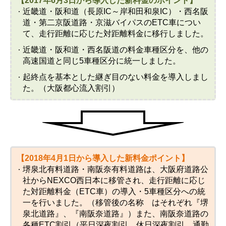
【2017年6月3日から導入した新料金のポイント】
近畿道・阪和道（長原IC～岸和田和泉IC）・西名阪
道・第二京阪道路・京滋バイパスのETC車につい
て、走行距離に応じた対距離料金に移行しました。
近畿道・阪和道・西名阪道の料金車種区分を、他の
高速国道と同じ5車種区分に統一しました。
起終点を基本とした継ぎ目のない料金を導入しまし
た。（大阪都心流入割引）
【2018年4月1日から導入した新料金ポイント】
堺泉北有料道路・南阪奈有料道路は、大阪府道路公
社からNEXCO西日本に移管され、走行距離に応じ
た対距離料金（ETC車）の導入・5車種区分への統
一を行いました。（移管後の名称 はそれぞれ『堺
泉北道路』、『南阪奈道路』）また、南阪奈道路の
各種ETC割引（平日深夜割引、休日深夜割引、通勤