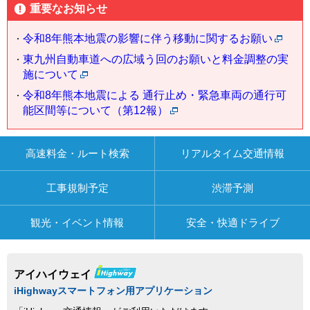
重要なお知らせ
令和8年熊本地震の影響に伴う移動に関するお願い
東九州自動車道への広域う回のお願いと料金調整の実
施について
令和8年熊本地震による 通行止め・緊急車両の通行可
能区間等について（第12報）
高速料金・ルート検索
リアルタイム交通情報
工事規制予定
渋滞予測
観光・イベント情報
安全・快適ドライブ
アイハイウェイ
iHighwayスマートフォン用アプリケーション