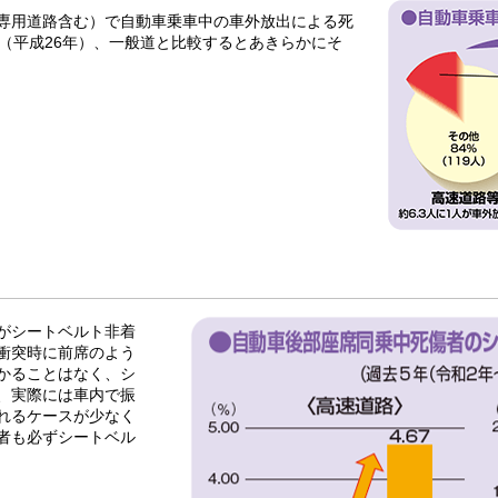
専用道路含む）で自動車乗車中の車外放出による死
（平成26年）、一般道と比較するとあきらかにそ
がシートベルト非着
衝突時に前席のよう
かることはなく、シ
、実際には車内で振
れるケースが少なく
者も必ずシートベル