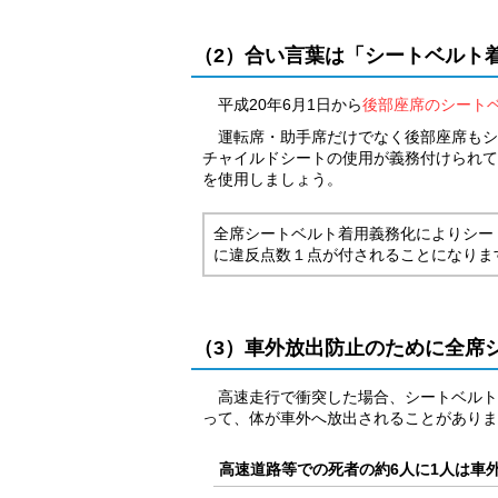
（2）合い言葉は「シートベルト
平成20年6月1日から
後部座席のシート
運転席・助手席だけでなく後部座席もシ
チャイルドシートの使用が義務付けられて
を使用しましょう。
全席シートベルト着用義務化によりシー
に違反点数１点が付されることになりま
（3）車外放出防止のために全席
高速走行で衝突した場合、シートベルト
って、体が車外へ放出されることがありま
高速道路等での死者の約6人に1人は車