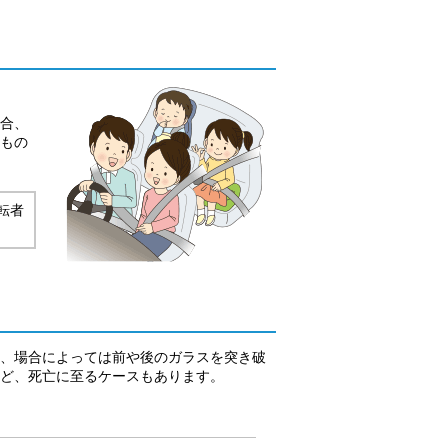
合、
もの
転者
、場合によっては前や後のガラスを突き破
ど、死亡に至るケースもあります。