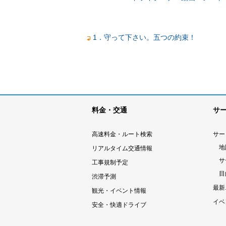
1．守って下さい。五つの約束！
料金・交通
サ
高速料金・ルート検索
サー
地
リアルタイム交通情報
サ
工事規制予定
目
渋滞予測
最新
観光・イベント情報
イベ
安全・快適ドライブ