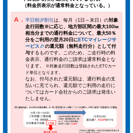
（料金所表示が通常料金となっている。）
A．
平日朝夕割引
は、毎月（1日～末日）の
対象
走行回数
※
に応じ、地方部区間の最大100㎞
相当分までの通行料金について、最大50％
分をご利用の翌月20日に
ETCマイレージサ
ービス
の還元額（無料走行分）として付
与
するものです。このため、ご走行時の料
金表示、通行料金のご請求は通常料金とな
ります。
※対象走行回数は登録されたETCカー
ド単位となります。
なお、付与された還元額は、通行料金の支
払いに充てられ、還元額でご利用の走行に
ついてはカード会社からのご請求は発生い
たしません。