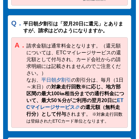
Q．
平日朝夕割引は「翌月20日に還元」とありま
すが、請求はどのようになりますか。
A．
請求金額は通常料金となります。（還元額
については、ETCマイレージサービスの還
元額として付与され、カード会社からの請
求明細には記載されませんのでご注意くだ
さい。）
なお、
平日朝夕割引
の割引分は、毎月（1日
～末日）の
対象走行回数
※
に応じ、地方部
区間の最大100㎞相当分までの通行料金につ
いて、最大50％分がご利用の翌月20日に
ET
Cマイレージサービス
の還元額（無料走
行分）として付与
されます。
※対象走行回数
は登録されたETCカード単位となります。