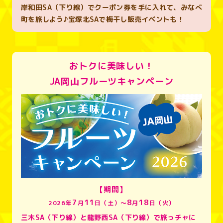
岸和田SA（下り線）でクーポン券を手に入れて、みなべ
町を旅しよう♪宝塚北SAで梅干し販売イベントも！
おトクに美味しい！
JA岡山フルーツキャンペーン
【期間】
7
11
8
18
2026年
月
日（土）～
月
日（火）
三木SA（下り線）と龍野西SA（下り線）で旅っチャに