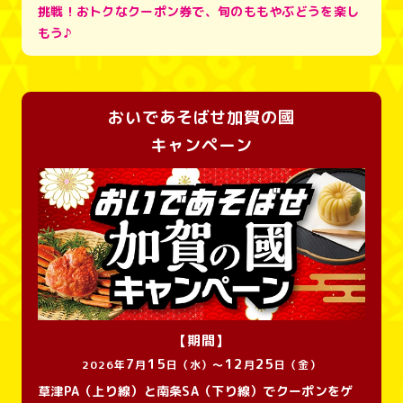
挑戦！おトクなクーポン券で、旬のももやぶどうを楽し
もう♪
おいであそばせ加賀の國
キャンペーン
【期間】
7
15
12
25
2026年
月
日（水）～
月
日（金）
草津PA（上り線）と南条SA（下り線）でクーポンをゲ