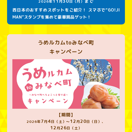
11
30
まで
2026年
月
日（月）
西日本のおすすめスポットをご紹介！ スマホで“GO!JI
MAN”スタンプを集めて豪華賞品ゲット！
うめルカ厶toみなべ町
キャンペーン
【期間】
7
4
12
20
2026年
月
日（土）～
月
日（日）、
12
26
月
日（土）